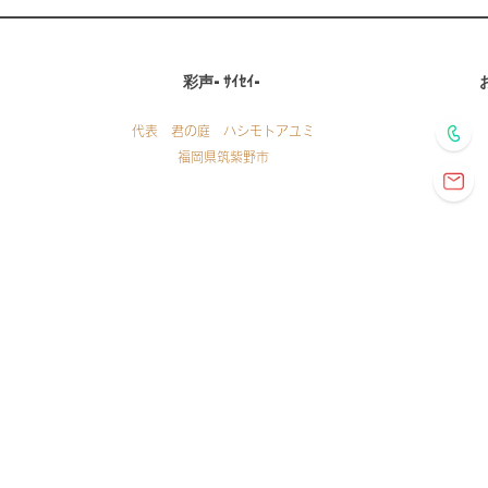
彩声
​-ｻｲｾｲ-
代表 君の庭 ハシモトアユミ
福岡県筑紫野市