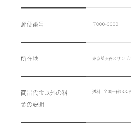
郵便番号
〒000-0000
所在地
東京都渋谷区サンプル
送
料：
全国一律500
商品代金以外の料
金の説明