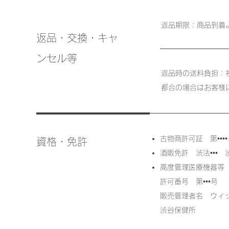
返品期限：商品到着
返品・交換・キャ
ンセル等
返品時の送料負担：
都合の場合はお客様
古物商許可証 第••
資格・免許
酒販免許 渋法•••
高度管理医療機器等
許可番号 第•••号
販売管理者名 ウィ
渋谷保健所